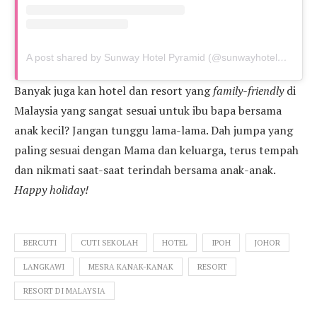
A post shared by Sunway Hotel Pyramid (@sunwayhotelpyramid)
Banyak juga kan hotel dan resort yang
family-friendly
di
Malaysia yang sangat sesuai untuk ibu bapa bersama
anak kecil? Jangan tunggu lama-lama. Dah jumpa yang
paling sesuai dengan Mama dan keluarga, terus tempah
dan nikmati saat-saat terindah bersama anak-anak.
Happy holiday!
BERCUTI
CUTI SEKOLAH
HOTEL
IPOH
JOHOR
LANGKAWI
MESRA KANAK-KANAK
RESORT
RESORT DI MALAYSIA