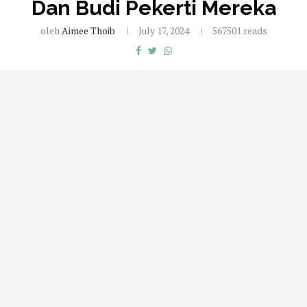
Dan Budi Pekerti Mereka
oleh
Aimee Thoib
July 17, 2024
567501 reads