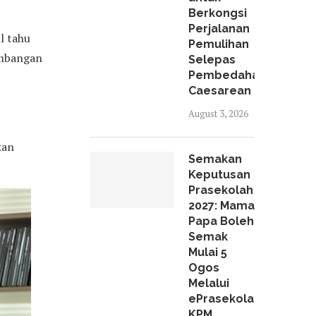
Berkongsi
Perjalanan
l tahu
Pemulihan
embangan
Selepas
Pembedahan
Caesarean
August 3, 2026
kan
Semakan
Keputusan
Prasekolah
2027: Mama
Papa Boleh
Semak
Mulai 5
Ogos
Melalui
ePrasekolah
KPM