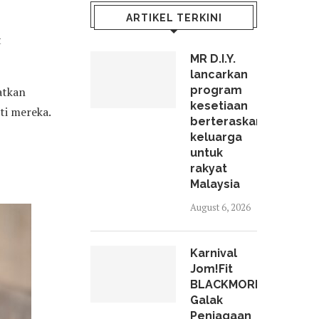
ARTIKEL TERKINI
t
MR D.I.Y.
lancarkan
program
atkan
kesetiaan
ti mereka.
berteraskan
keluarga
untuk
rakyat
Malaysia
August 6, 2026
Karnival
Jom!Fit
BLACKMORES
Galak
Penjagaan