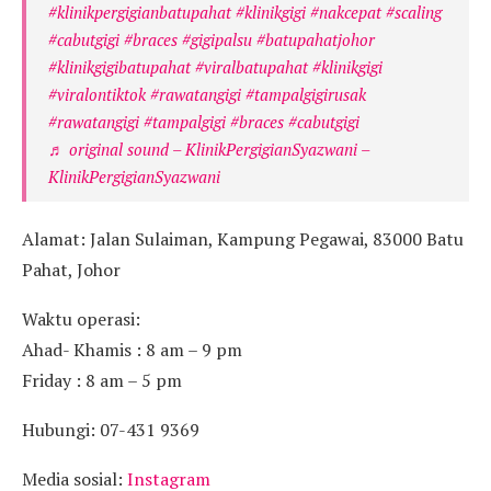
#klinikpergigianbatupahat
#klinikgigi
#nakcepat
#scaling
#cabutgigi
#braces
#gigipalsu
#batupahatjohor
#klinikgigibatupahat
#viralbatupahat
#klinikgigi
#viralontiktok
#rawatangigi
#tampalgigirusak
#rawatangigi
#tampalgigi
#braces
#cabutgigi
♬ original sound – KlinikPergigianSyazwani –
KlinikPergigianSyazwani
Alamat: Jalan Sulaiman, Kampung Pegawai, 83000 Batu
Pahat, Johor
Waktu operasi:
Ahad- Khamis : 8 am – 9 pm
Friday : 8 am – 5 pm
Hubungi: 07-431 9369
Media sosial:
Instagram