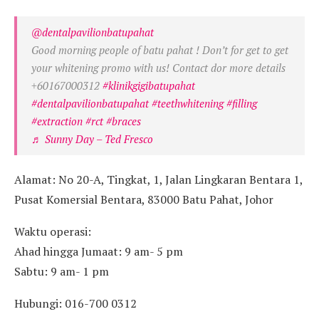
@dentalpavilionbatupahat
Good morning people of batu pahat ! Don’t for get to get
your whitening promo with us! Contact dor more details
+60167000312
#klinikgigibatupahat
#dentalpavilionbatupahat
#teethwhitening
#filling
#extraction
#rct
#braces
♬ Sunny Day – Ted Fresco
Alamat: No 20-A, Tingkat, 1, Jalan Lingkaran Bentara 1,
Pusat Komersial Bentara, 83000 Batu Pahat, Johor
Waktu operasi:
Ahad hingga Jumaat: 9 am- 5 pm
Sabtu: 9 am- 1 pm
Hubungi: 016-700 0312