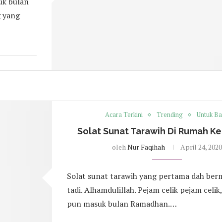
suk bulan
g yang
Acara Terkini
Trending
Untuk B
Solat Sunat Tarawih Di Rumah Ke
oleh
Nur Faqihah
April 24, 2020
Solat sunat tarawih yang pertama dah be
tadi. Alhamdulillah. Pejam celik pejam celik,
pun masuk bulan Ramadhan.…