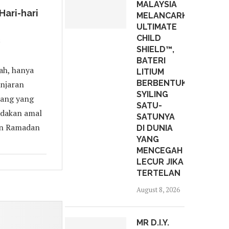
MALAYSIA
Hari-hari
MELANCARKAN
ULTIMATE
CHILD
2
SHIELD™,
BATERI
ah, hanya
LITIUM
BERBENTUK
anjaran
SYILING
luang yang
SATU-
andakan amal
SATUNYA
an Ramadan
DI DUNIA
YANG
MENCEGAH
LECUR JIKA
TERTELAN
August 8, 2026
MR D.I.Y.