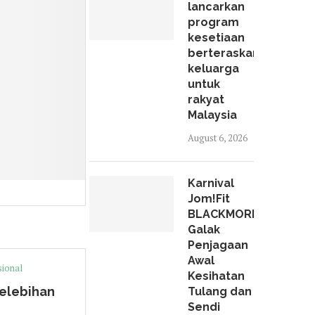
lancarkan
program
kesetiaan
berteraskan
keluarga
untuk
rakyat
Malaysia
August 6, 2026
Karnival
Jom!Fit
BLACKMORES
Galak
Penjagaan
Awal
sional
Kesihatan
elebihan
Tulang dan
Sendi