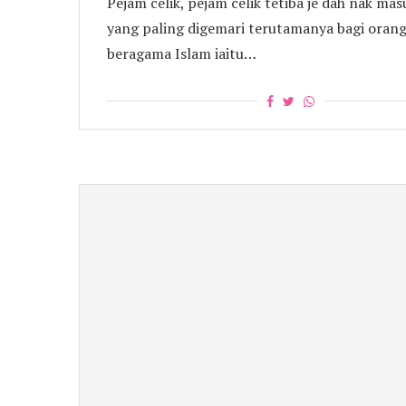
Pejam celik, pejam celik tetiba je dah nak ma
yang paling digemari terutamanya bagi oran
beragama Islam iaitu…