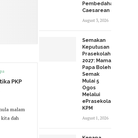
Pembedahan
Caesarean
August 3, 2026
Semakan
Keputusan
Prasekolah
2027: Mama
Papa Boleh
apa
Semak
Mulai 5
tika PKP
Ogos
Melalui
ePrasekolah
KPM
rmula malam
 kita dah
August 1, 2026
Kenapa