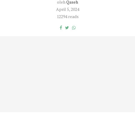
oleh
Qaseh
April 5, 2024
12294 reads