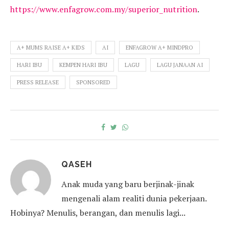
https://www.enfagrow.com.my/superior_nutrition
.
A+ MUMS RAISE A+ KIDS
AI
ENFAGROW A+ MINDPRO
HARI IBU
KEMPEN HARI IBU
LAGU
LAGU JANAAN AI
PRESS RELEASE
SPONSORED
QASEH
Anak muda yang baru berjinak-jinak
mengenali alam realiti dunia pekerjaan.
Hobinya? Menulis, berangan, dan menulis lagi...