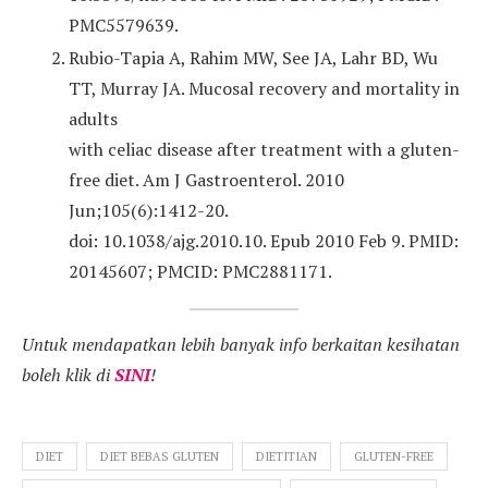
PMC5579639.
Rubio-Tapia A, Rahim MW, See JA, Lahr BD, Wu
TT, Murray JA. Mucosal recovery and mortality in
adults
with celiac disease after treatment with a gluten-
free diet. Am J Gastroenterol. 2010
Jun;105(6):1412-20.
doi: 10.1038/ajg.2010.10. Epub 2010 Feb 9. PMID:
20145607; PMCID: PMC2881171.
Untuk mendapatkan lebih banyak info berkaitan kesihatan
boleh klik di
SINI
!
DIET
DIET BEBAS GLUTEN
DIETITIAN
GLUTEN-FREE