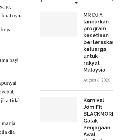
a je,
dibuatnya.
MR D.I.Y.
lancarkan
program
abnya.
kesetiaan
berteraskan
keluarga
untuk
ama bayi
rakyat
Malaysia
August 6, 2026
punyai
enyebab
jika tidak
Karnival
Jom!Fit
BLACKMORES
Galak
i manja
Penjagaan
ila dia
Awal