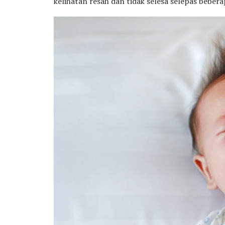
kelihatan resah dan tidak selesa selepas bebera