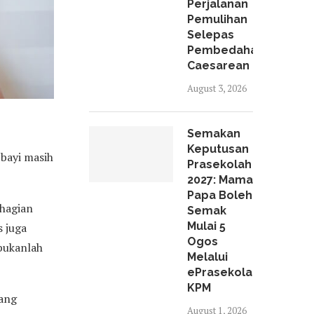
Perjalanan
Pemulihan
Selepas
Pembedahan
Caesarean
August 3, 2026
Semakan
Keputusan
 bayi masih
Prasekolah
2027: Mama
Papa Boleh
ahagian
Semak
Mulai 5
 juga
Ogos
bukanlah
Melalui
ePrasekolah
KPM
yang
August 1, 2026