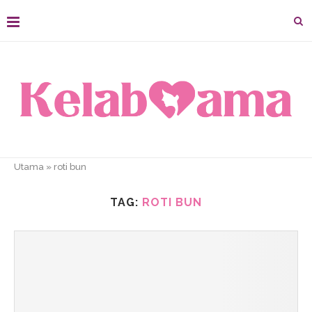
Utama
»
roti bun
TAG:
ROTI BUN