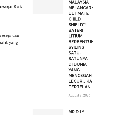
MALAYSIA
Resepi Kek
MELANCARKAN
ULTIMATE
CHILD
4
SHIELD™,
BATERI
resepi dan
LITIUM
BERBENTUK
batik yang
SYILING
SATU-
SATUNYA
DI DUNIA
YANG
MENCEGAH
LECUR JIKA
TERTELAN
August 8, 2026
MR D.I.Y.