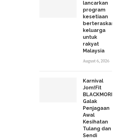
lancarkan
program
kesetiaan
berteraskan
keluarga
untuk
rakyat
Malaysia
August 6, 2026
Karnival
Jom!Fit
BLACKMORES
Galak
Penjagaan
Awal
Kesihatan
Tulang dan
Sendi