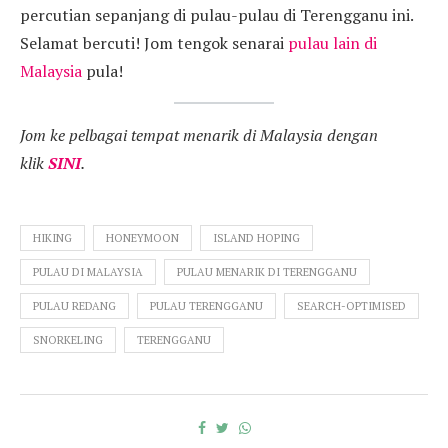
percutian sepanjang di pulau-pulau di Terengganu ini.
Selamat bercuti! Jom tengok senarai
pulau lain di
Malaysia
pula!
Jom ke pelbagai tempat menarik di Malaysia dengan
klik
SINI
.
HIKING
HONEYMOON
ISLAND HOPING
PULAU DI MALAYSIA
PULAU MENARIK DI TERENGGANU
PULAU REDANG
PULAU TERENGGANU
SEARCH-OPTIMISED
SNORKELING
TERENGGANU