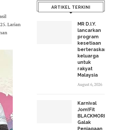
ARTIKEL TERKINI
asil
25. Larian
MR D.I.Y.
lancarkan
unan
program
kesetiaan
berteraskan
keluarga
untuk
rakyat
Malaysia
August 6, 2026
Karnival
Jom!Fit
BLACKMORES
Galak
Penjagaan