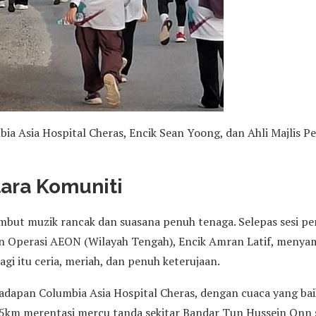
bia Asia Hospital Cheras, Encik Sean Yoong, dan Ahli Majlis 
ara Komuniti
ambut muzik rancak dan suasana penuh tenaga. Selepas sesi p
n Operasi AEON (Wilayah Tengah), Encik Amran Latif, menya
gi itu ceria, meriah, dan penuh keterujaan.
hadapan Columbia Asia Hospital Cheras, dengan cuaca yang ba
n 5km merentasi mercu tanda sekitar Bandar Tun Hussein Onn 