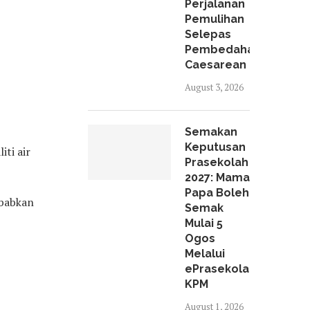
Perjalanan
Pemulihan
Selepas
Pembedahan
Caesarean
August 3, 2026
Semakan
Keputusan
ti air
Prasekolah
2027: Mama
Papa Boleh
ebabkan
Semak
Mulai 5
Ogos
Melalui
ePrasekolah
KPM
August 1, 2026